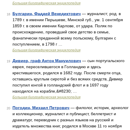
Большая биографическая энциклопедия
Булгарин, Фаддей Венедиктович
— журналист; род. в
18
1789 г. в имении Перышеве, Минской губ., ум. 1 сентября
1859 г. в своем имении Карлове, от удара. Поляк по
происхождению, проведший свое детство в семье,
фанатически преданной всему польскому, Булгарин с
поступлением, в 1798 г …
Большая биографическая энциклопедия
Дивиер, граф Антон Мануилович
— сын португальского
19
еврея, переселившегося в Голландию и здесь
крестившегося, родился в 1682 году. После смерти отца,
оставшись круглым сиротой и без всяких средств, Дивиер
поступил юнгой в голландский флот и в 1697 году
находился на корабле,&#8230; …
Большая биографическая энциклопедия
Погодин, Михаил Петрович
— филолог, историк, археолог
20
и коллекционер, журналист и публицист, беллетрист и
драматург, переводчик с разных языков на русский и
издатель множества книг, родился в Москве 11 го ноября