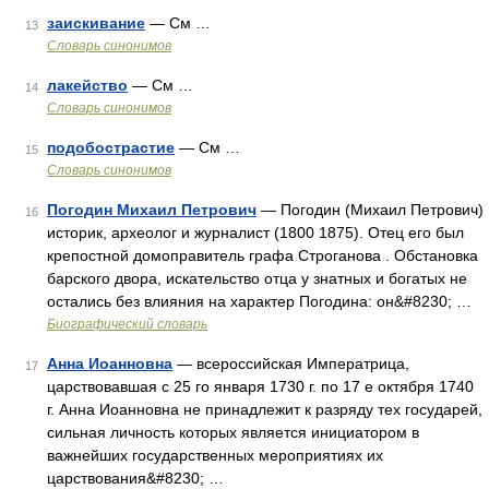
заискивание
— См …
13
Словарь синонимов
лакейство
— См …
14
Словарь синонимов
подобострастие
— См …
15
Словарь синонимов
Погодин Михаил Петрович
— Погодин (Михаил Петрович)
16
историк, археолог и журналист (1800 1875). Отец его был
крепостной домоправитель графа Строганова . Обстановка
барского двора, искательство отца у знатных и богатых не
остались без влияния на характер Погодина: он&#8230; …
Биографический словарь
Анна Иоанновна
— всероссийская Императрица,
17
царствовавшая с 25 го января 1730 г. по 17 е октября 1740
г. Анна Иоанновна не принадлежит к разряду тех государей,
сильная личность которых является инициатором в
важнейших государственных мероприятиях их
царствования&#8230; …