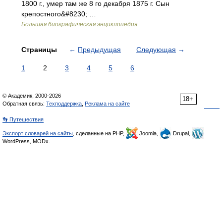
1800 г., умер там же 8 го декабря 1875 г. Сын
крепостного&#8230; …
Большая биографическая энциклопедия
Страницы
←
Предыдущая
Следующая
→
1
2
3
4
5
6
© Академик, 2000-2026
18+
Обратная связь:
Техподдержка
,
Реклама на сайте
👣 Путешествия
Экспорт словарей на сайты
, сделанные на PHP,
Joomla,
Drupal,
WordPress, MODx.