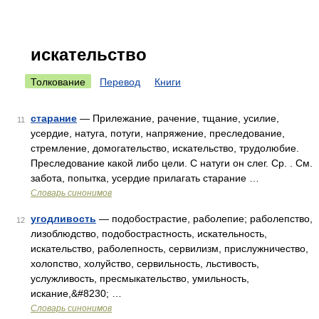
искательство
Толкование
Перевод
Книги
старание
— Прилежание, рачение, тщание, усилие,
11
усердие, натуга, потуги, напряжение, преследование,
стремление, домогательство, искательство, трудолюбие.
Преследование какой либо цели. С натуги он слег. Ср. . См.
забота, попытка, усердие прилагать старание …
Словарь синонимов
угодливость
— подобострастие, раболепие; раболепство,
12
лизоблюдство, подобострастность, искательность,
искательство, раболепность, сервилизм, прислужничество,
холопство, холуйство, сервильность, льстивость,
услужливость, пресмыкательство, умильность,
искание,&#8230; …
Словарь синонимов